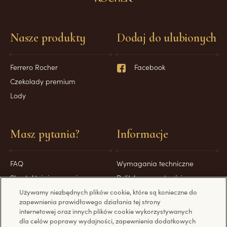
Nasze produkty
Dodaj do ulubionych
Ferrero Rocher
Facebook
Czekolady premium
Lody
Masz pytania?
Informacje
FAQ
Wymagania techniczne
Skontaktuj się z nami
Polityka prywatności
Polityka plików cookie
Używamy niezbędnych plików cookie, które są konieczne do
zapewnienia prawidłowego działania tej strony
Nota prawna
internetowej oraz innych plików cookie wykorzystywanych
Regulamin świadczenia usług
dla celów poprawy wydajności, zapewnienia dodatkowych