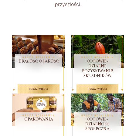
przyszłości.
NASZE DZIAŁANIA
NASZE DZIAŁANIA
DBAŁOŚĆ O JAKOŚĆ
ODPOWIE-
DZIALNE
POZYSKIWANIE
SKŁADNIKÓW
POKAŻ WIĘCEJ
POKAŻ WIĘCEJ
NASZE DZIAŁANIA
NASZE DZIAŁANIA
OPAKOWANIA
ODPOWIE-
DZIALNOŚĆ
SPOŁECZNA