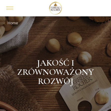
Skip to main content
MAIN NAVIGATION
Breadcrumb
Home
JAKOŚĆ I
ZRÓWNOWAŻONY
ROZWÓJ