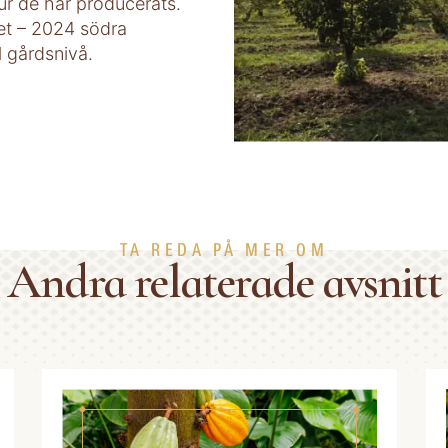
ur de har producerats.
et – 2024 södra
l gårdsnivå.
TA REDA PÅ MER OM
Andra relaterade avsnitt