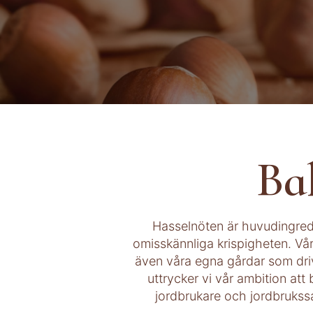
Ba
Hasselnöten är huvudingredi
omisskännliga krispigheten. Vår
även våra egna gårdar som driv
uttrycker vi vår ambition att 
jordbrukare och jordbrukssa