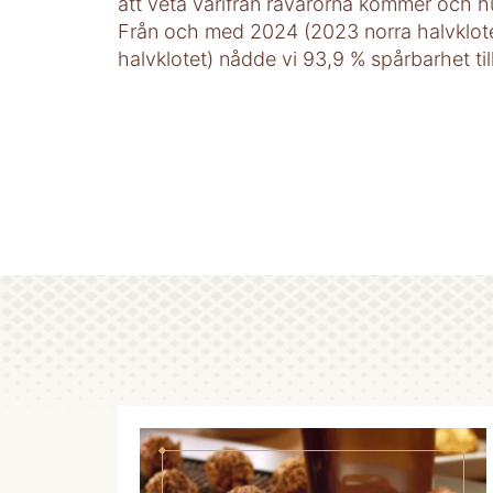
att veta varifrån råvarorna kommer och h
Från och med 2024 (2023 norra halvklot
halvklotet) nådde vi 93,9 % spårbarhet til