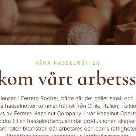
VÅRA HASSELNÖTTER
kom vårt arbetss
ensen i Ferrero Rocher, både när det gäller smak och
a hasselnötter kommer främst från Chile, Italien, Turki
s av Ferrero Hazelnut Company. I vår Hazelnut Charter
bidra till en hasselnötsindustri där produktionen skapar
mhällen blomstrar, där arbetares och barns rättighete