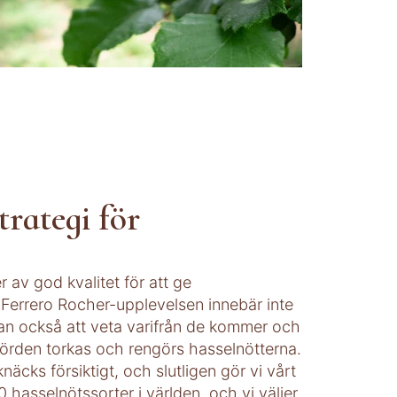
trategi för
r av god kvalitet för att ge
Ferrero Rocher-upplevelsen innebär inte
utan också att veta varifrån de kommer och
skörden torkas och rengörs hasselnötterna.
knäcks försiktigt, och slutligen gör vi vårt
0 hasselnötssorter i världen, och vi väljer