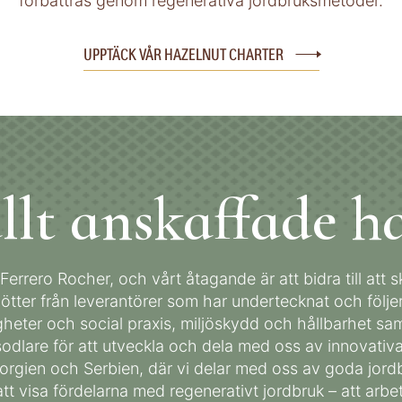
förbättras genom regenerativa jordbruksmetoder.
UPPTÄCK VÅR HAZELNUT CHARTER
llt anskaffade ha
 Ferrero Rocher, och vårt åtagande är att bidra till att
ötter från leverantörer som har undertecknat och följe
heter och social praxis, miljöskydd och hållbarhet sam
dlare för att utveckla och dela med oss av innovativa
eorgien och Serbien, där vi delar med oss av goda jor
tt visa fördelarna med regenerativt jordbruk – att arb