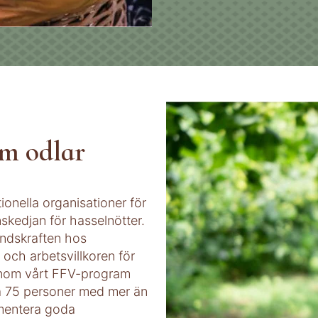
om odlar
ionella organisationer för
nskedjan för hasselnötter.
tåndskraften hos
och arbetsvillkoren för
genom vårt FFV-program
på 75 personer med mer än
ementera goda