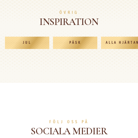
LÄS MER
LÄS MER
ÖVRIG
INSPIRATION
JUL
PÅSK
ALLA HJÄRTA
FÖLJ OSS PÅ
SOCIALA MEDIER