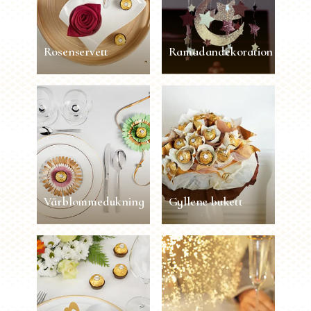
Rosenservett
Ramadandekoration
Rosenservett
Ramadandekoration
90 sec
1 person
Lätt
45 min
1 person
Medelsvårt
LÄS MER
LÄS MER
Vårblommedukning
Gyllene bukett
Vårblommedukning
Gyllene bukett
15 min
1 person
Medelsvårt
30 min
1 person
Lätt