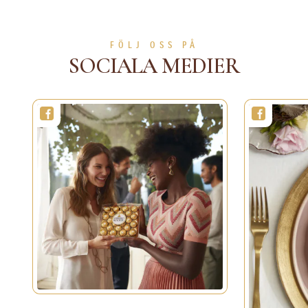
90 min
4 personer
Svårighetsgrad
LÄS MER
LÄS MER
FÖLJ OSS PÅ
SOCIALA MEDIER