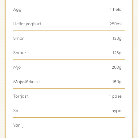
Ägg
4 hela
Helfet yoghurt
250ml
Smör
120g
Socker
125g
Mjöl
200g
Majsstärkelse
150g
Torrjäst
1 påse
Salt
nypa
Vanilj