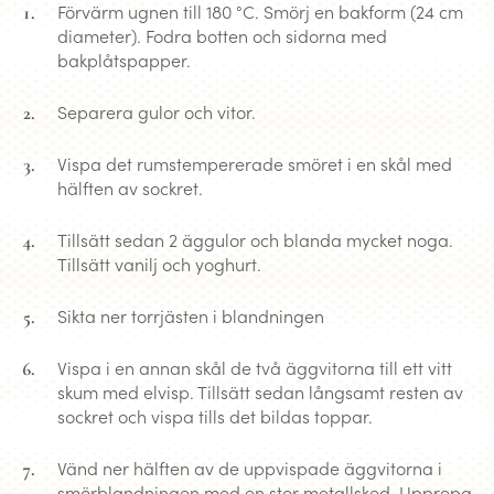
Förvärm ugnen till 180 °C. Smörj en bakform (24 cm
diameter). Fodra botten och sidorna med
bakplåtspapper.
Separera gulor och vitor.
Vispa det rumstempererade smöret i en skål med
hälften av sockret.
Tillsätt sedan 2 äggulor och blanda mycket noga.
Tillsätt vanilj och yoghurt.
Sikta ner torrjästen i blandningen
Vispa i en annan skål de två äggvitorna till ett vitt
skum med elvisp. Tillsätt sedan långsamt resten av
sockret och vispa tills det bildas toppar.
Vänd ner hälften av de uppvispade äggvitorna i
smörblandningen med en stor metallsked. Upprepa