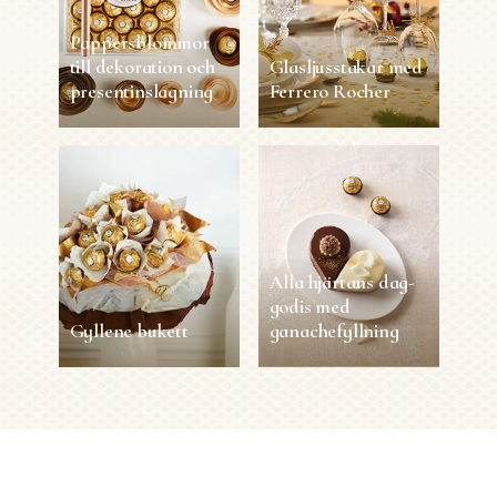
Pappersblommor
till dekoration och
Glasljusstakar med
presentinslagning
Ferrero Rocher
Pappersblommor
Glasljusstakar med
till dekoration och
Ferrero Rocher
presentinslagning
5 sec
1 person
Lätt
2 min
1 person
Lätt
Alla hjärtans dag-
godis med
LÄS MER
LÄS MER
Gyllene bukett
ganachefyllning
Gyllene bukett
Alla hjärtans dag-
godis med
ganachefyllning
30 min
1 person
Lätt