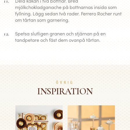
Dela kakan i två bottnar. Bred
mjölkchokladganache på bottnarnas insida som
fyllning. Lägg sedan två rader. Ferrero Rocher runt
om tårtan som garnering.
Spetsa slutligen granen och stjärnan på en
tandpetare och fäst dem ovanpå tårtan.
ÖVRIG
INSPIRATION