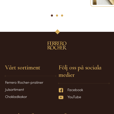
1
2
3
Vårt sortiment
Följ oss på sociala
medier
Ferrero Rocher-praliner
Julsortiment
Facebook
Chokladkakor
YouTube