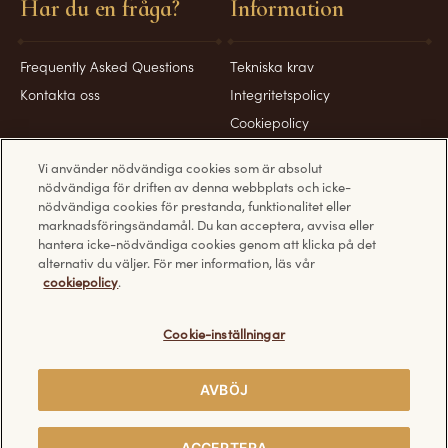
Har du en fråga?
Information
Frequently Asked Questions
Tekniska krav
Kontakta oss
Integritetspolicy
Cookiepolicy
Användarvillkor
Vi använder nödvändiga cookies som är absolut
nödvändiga för driften av denna webbplats och icke-
nödvändiga cookies för prestanda, funktionalitet eller
marknadsföringsändamål. Du kan acceptera, avvisa eller
hantera icke-nödvändiga cookies genom att klicka på det
Upptäck andra Ferrero webbplatser:
alternativ du väljer. För mer information, läs vår
cookiepolicy
.
Cookie-inställningar
© Ferrero 2026. All rights reserved.
AVBÖJ
DELA
ACCEPTERA