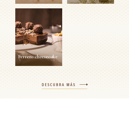
Muffin Ferrero
Vaso Navideño
Rocher
10 min
1 Persona
Fácil
30 min
6 personas
Fácil
VER MÁS
VER MÁS
Ferrero cheesecake
Ferrero cheesecake
DESCUBRA MÁS
5h 20min
8 personas
Medio
VER MÁS