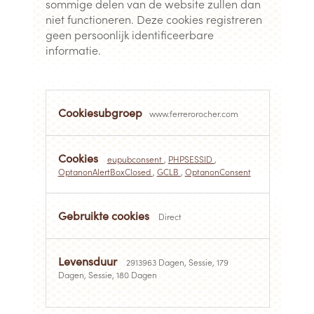
sommige delen van de website zullen dan
niet functioneren. Deze cookies registreren
geen persoonlijk identificeerbare
informatie.
Strikt
noodzakelijke
www.ferrerorocher.com
cookies
eupubconsent
,
PHPSESSID
,
OptanonAlertBoxClosed
,
GCLB
,
OptanonConsent
Direct
2913963 Dagen, Sessie, 179
Dagen, Sessie, 180 Dagen