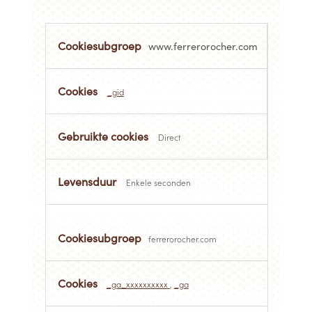
Prestatiemeting
cookies
www.ferrerorocher.com
_gid
Direct
Enkele seconden
ferrerorocher.com
_ga_xxxxxxxxxx
,
_ga