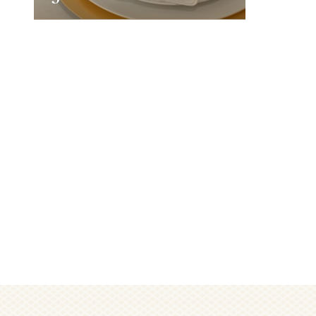
Ferrero Rocher
gouden harten
Valentijnsdag
Decoratie
Duur:
5min
Niveau:
Eenvoudig
BEKIJK MEER