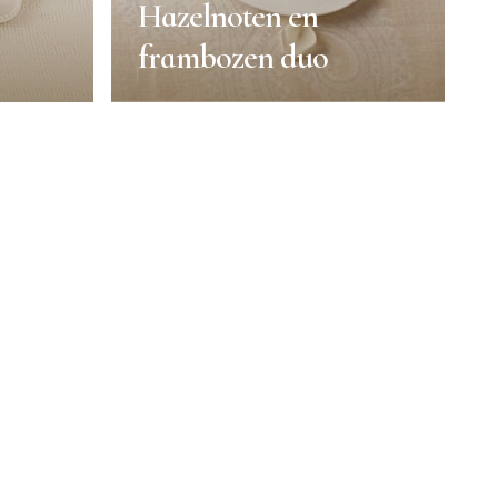
Hazelnoten en
frambozen duo
Hazelnoten en
frambozen duo
Valentijnsdag
Recepten
Duur:
1h30min
Porties:
4 persons
Niveau:
Moeilijk
R
BEKIJK MEER