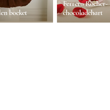
Ferrero Rocher-
en boeket
chocoladehart
en boeket
Ferrero Rocher-
chocoladehart
nsdag
Decoratie
Valentijnsdag
Recepten
30min
Eenvoudig
Duur:
50min
Porties:
2 persons
Niveau:
Gemiddeld
BEKIJK MEER
BEKIJK MEE