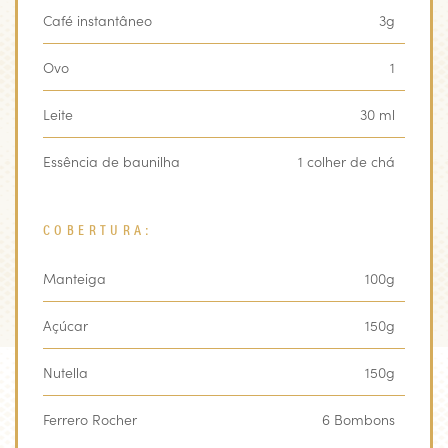
Café instantâneo
3g
Ovo
1
Leite
30 ml
Essência de baunilha
1 colher de chá
COBERTURA:
Manteiga
100g
Açúcar
150g
Nutella
150g
Ferrero Rocher
6 Bombons