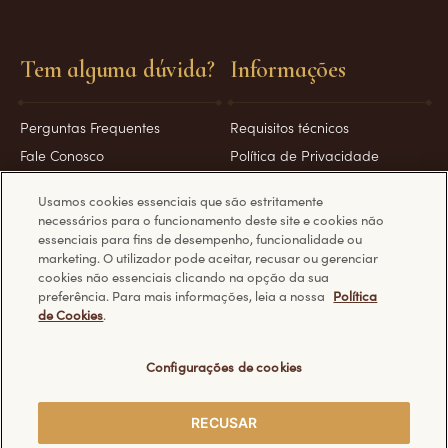
Tem alguma dúvida?
Informações
Perguntas Frequentes
Requisitos técnicos
Fale Conosco
Política de Privacidade
Política de Cookies
Usamos cookies essenciais que são estritamente
necessários para o funcionamento deste site e cookies não
essenciais para fins de desempenho, funcionalidade ou
marketing. O utilizador pode aceitar, recusar ou gerenciar
cookies não essenciais clicando na opção da sua
Descubra outros sites da Ferrero:
preferência. Para mais informações, leia a nossa
Política
de Cookies
.
Configurações de cookies
© Ferrero 2026. Todos os direitos reservados.
RECUSAR