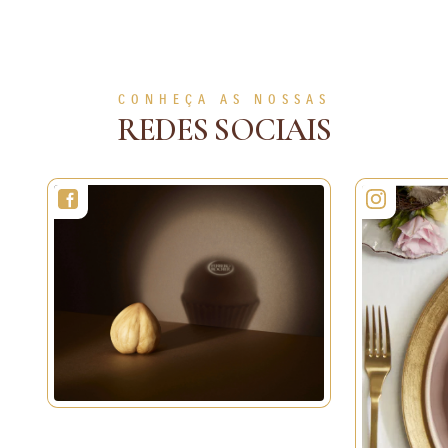
5h 20min
8 Pessoas
Médio
50min
2 Pessoas
Médio
VEJA MAIS
VEJA MAIS
CONHEÇA AS NOSSAS
REDES SOCIAIS