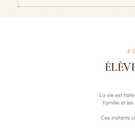
D
ÉLÈV
La vie est fai
famille et le
Ces instants 