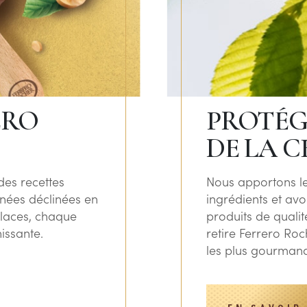
ERO
PROTÉG
DE LA 
des recettes
Nous apportons le
finées déclinées en
ingrédients et av
glaces, chaque
produits de qualit
issante.
retire Ferrero Ro
les plus gourmand