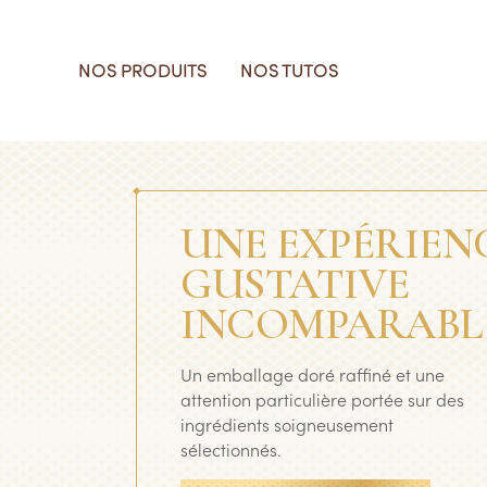
Skip to main content
MAIN NAVIGATI
NOS PRODUITS
NOS TUTOS
Découv
Trouve
Découv
A prop
produit
l'inspir
Ferrer
engage
UNE EXPÉRIEN
GUSTATIVE
Voir tous les pr
Voir tous nos tu
En savoir plus
En savoir plus
INCOMPARABL
Un emballage doré raffiné et une
attention particulière portée sur des
ingrédients soigneusement
sélectionnés.