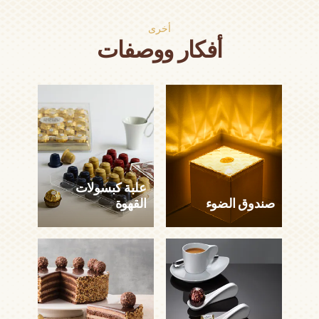
أخرى
أفكار ووصفات
علبة كبسولات
صندوق الضوء
القهوة
صندوق الضوء
علبة كبسولات
القهوة
15 دقيقة
1 شخص
سهل
30 ثانية
1 شخص
سهل