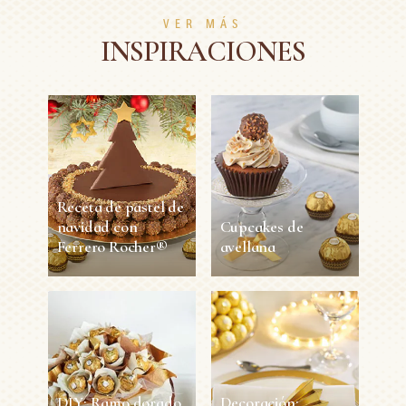
VER MÁS
INSPIRACIONES
Receta de pastel de
navidad con
Cupcakes de
Ferrero Rocher®
avellana
Receta de pastel de
Cupcakes de
navidad con
avellana
Ferrero Rocher®
45 min
12
Fácil
120 min
8
Difícil
DIY: Ramo dorado
Decoración: