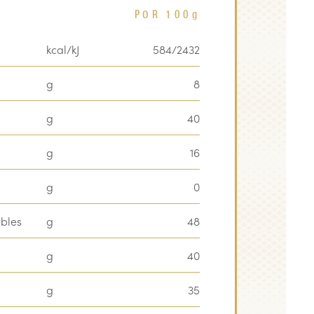
POR 100
g
kcal/kJ
584/2432
g
8
g
40
g
16
g
0
ibles
g
48
g
40
g
35