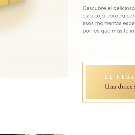
Descubre el delicios
esta caja dorada con
esos momentos especi
por los que más te im
EL REG
Una dulce s