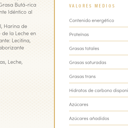
rasa Butá-­rica
VALORES MEDIOS
nte Idéntico al
Contenido energético
l, Harina de
o de la Leche en
Proteínas
te: Lecitina,
Saborizante
Grasas totales
as, Leche,
Grasas saturadas
Grasas trans
Hidratos de carbono dispon
Azúcares
Azúcares añadidos