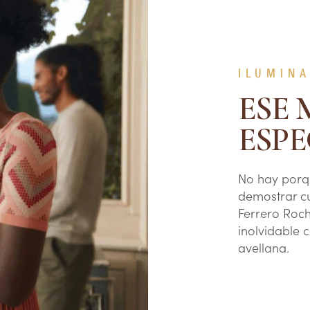
ILUMIN
ESE
ESPE
No hay porq
demostrar cu
Ferrero Roc
inolvidable 
avellana.