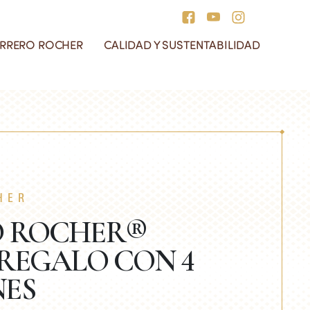
ERRERO ROCHER
CALIDAD Y SUSTENTABILIDAD
ntín
rrero Rocher Tablets
 historia de Ferrero
esponsabilidad social
ión
ocher
uestras Cajas
ediseñadas
HER
O ROCHER®
 REGALO CON 4
NES