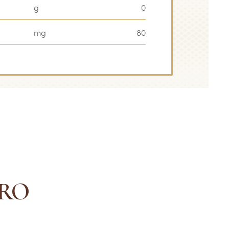
g
0
mg
80
ERO