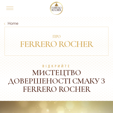
Skip to main content
MAIN NAVIGATION
Breadcrumb
Home
ПРО
FERRERO ROCHER
ВІДКРИЙТЕ
МИСТЕЦТВО
ДОВЕРШЕНОСТІ СМАКУ З
FERRERO ROCHER