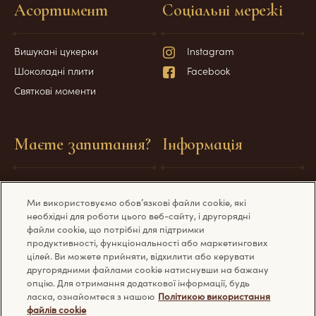
Асортимент
Соціальні мережі
Вишукані цукерки
Instagram
Шоколадні плити
Facebook
Святкові моменти
Маєте запитання?
Інформація
Поширені питання
Технічні вимоги
Ми використовуємо обов’язкові файли cookie, які
Зв'яжіться з нами
Політика конфіденційності
необхідні для роботи цього веб-сайту, і другорядні
Політика використання cookie
файли cookie, що потрібні для підтримки
продуктивності, функціональності або маркетингових
Загальна інформація
цілей. Ви можете прийняти, відхилити або керувати
другорядними файлами cookie натиснувши на бажану
опцію. Для отримання додаткової інформації, будь
ласка, ознайомтеся з нашою
Політикою використання
файлів cookie