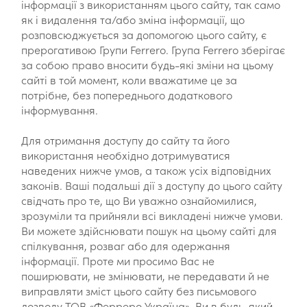
інформації з використанням цього сайту, так само
як і видалення та/або зміна інформації, що
розповсюджується за допомогою цього сайту, є
прерогативою Групи Ferrero. Група Ferrero зберігає
за собою право вносити будь-які зміни на цьому
сайті в той момент, коли вважатиме це за
потрібне, без попереднього додаткового
інформування.
Для отримання доступу до сайту та його
використання необхідно дотримуватися
наведених нижче умов, а також усіх відповідних
законів. Ваші подальші дії з доступу до цього сайту
свідчать про те, що Ви уважно ознайомилися,
зрозуміли та прийняли всі викладені нижче умови.
Ви можете здійснювати пошук на цьому сайті для
спілкування, розваг або для одержання
інформації. Проте ми просимо Вас не
поширювати, не змінювати, не передавати й не
виправляти зміст цього сайту без письмового
дозволу ТОВ «Ферреро Україна». Ви в будь-який