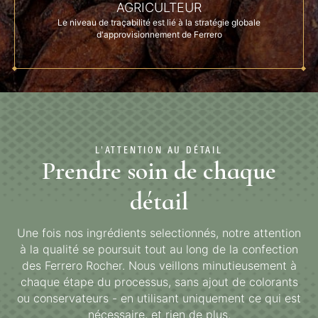
AGRICULTEUR
Le niveau de traçabilité est lié à la stratégie globale
d'approvisionnement de Ferrero
L'ATTENTION AU DÉTAIL
Prendre soin de chaque
détail
Une fois nos ingrédients selectionnés, notre attention
à la qualité se poursuit tout au long de la confection
des Ferrero Rocher. Nous veillons minutieusement à
chaque étape du processus, sans ajout de colorants
ou conservateurs - en utilisant uniquement ce qui est
nécessaire, et rien de plus.