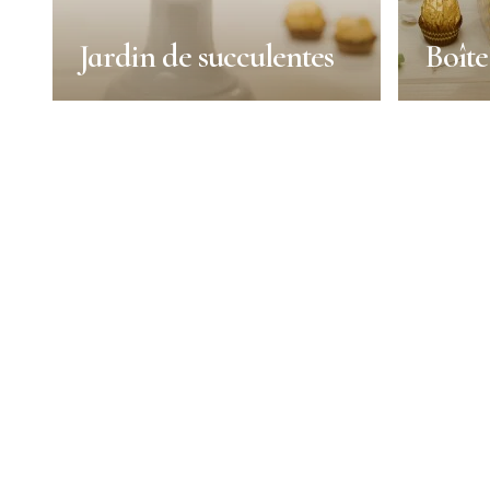
Jardin de succulentes
Boîte
Jardin de succulentes
Boîte
Réutiliser la boîte
Réutilise
Durée :
Durée :
45min
Portions :
Portions :
1 person
Niveau :
Moyenne
Niveau :
EN SAVOIR PLUS
E