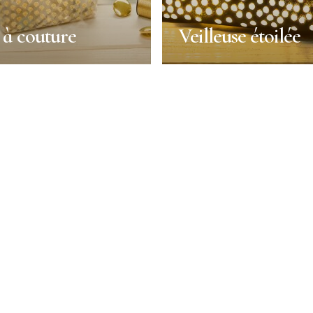
 à couture
Veilleuse étoilée
 à couture
Veilleuse étoilée
r la boîte
Réutiliser la boîte
Durée :
30min
2h
Portions :
1 person
1 person
Facile
Niveau :
Moyenne
N SAVOIR PLUS
EN SAVOIR PL