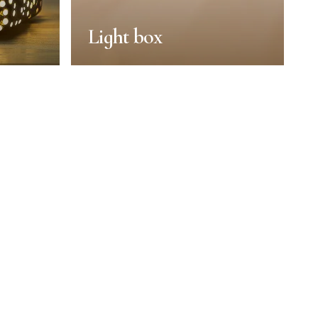
Light box
Light box
Réutiliser la boîte
Durée :
30min
Portions :
1 person
Niveau :
Facile
US
EN SAVOIR PLUS