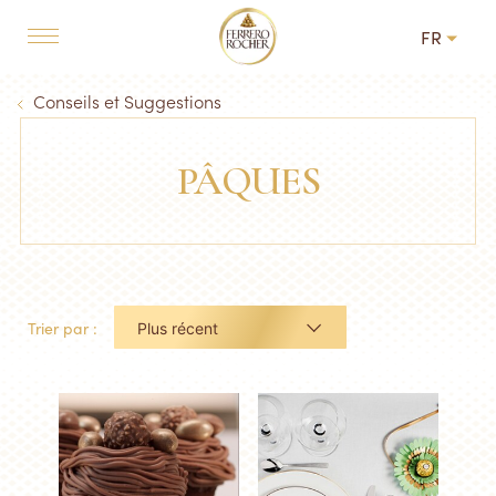
Skip to main content
FR
MAIN NAVIGATION
Breadcrumb
Conseils et Suggestions
PÂQUES
Trier par :
Plus récent