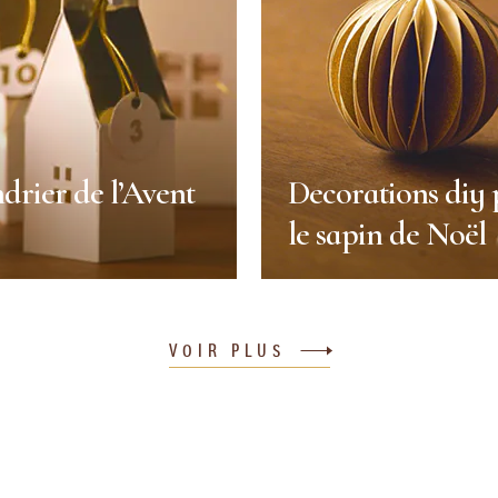
drier de l’Avent
Decorations diy
le sapin de Noël
drier de l’Avent
Decorations diy
le sapin de Noël
VOIR PLUS
Décoration
Noël
Décoration
Durée :
25 min
20 min