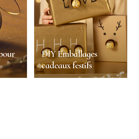
 pour
DIY Emballages
cadeaux festifs
 pour
DIY Emballages
cadeaux festifs
Noël
Décoration
Durée :
10 min