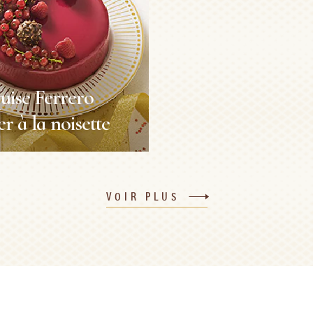
ise Ferrero
r à la noisette
ise Ferrero
r à la noisette
VOIR PLUS
Nouvel An
40min
8 personnes