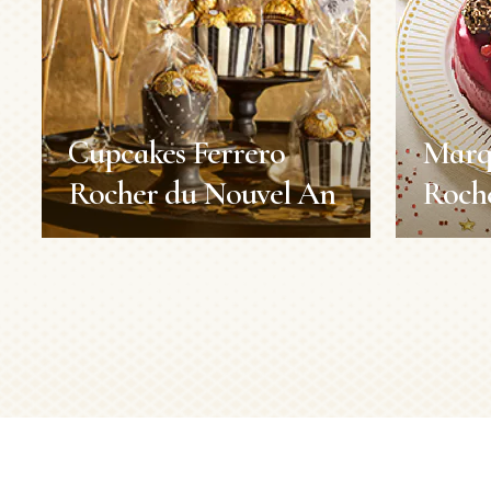
Cupcakes Ferrero
Marqu
Rocher du Nouvel An
Roche
Cupcakes Ferrero
Marqu
Rocher du Nouvel An
Roche
Nouvel An
Décoration
Recettes
Durée :
Durée :
15min
Niveau :
Facile
Portions :