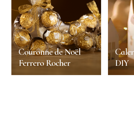
Couronne de Noël
Calen
Ferrero Rocher
DIY
Couronne de Noël
Calen
Ferrero Rocher
DIY
Noël
Décoration
Noël
Durée :
Durée :
10 min