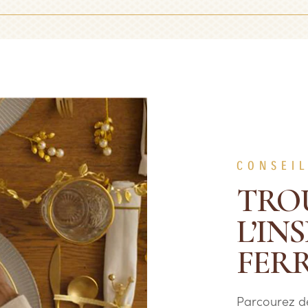
CONSEIL
TRO
L’IN
FER
Parcourez de