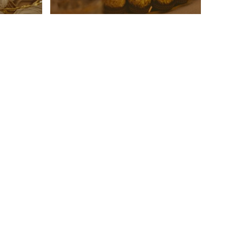
ble
Centre de table en
forme de pyramide
dorée
Décoration
Noël
Durée :
30 min
Niveau :
Moyen
VOIR PLUS