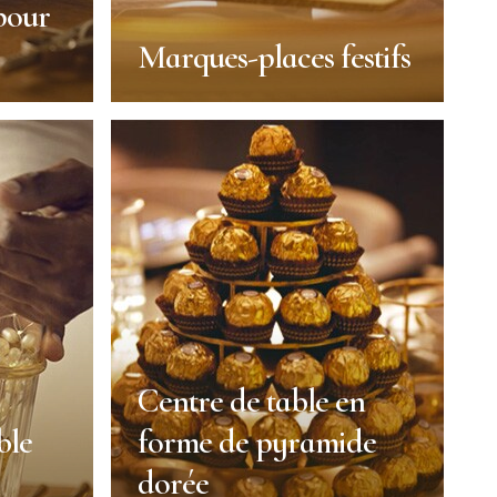
pour
Marques-places festifs
pour
Marques-places festifs
Décoration
Noël
Durée :
30 min
Niveau :
Facile
Centre de table en
ble
forme de pyramide
VOIR PLUS
dorée