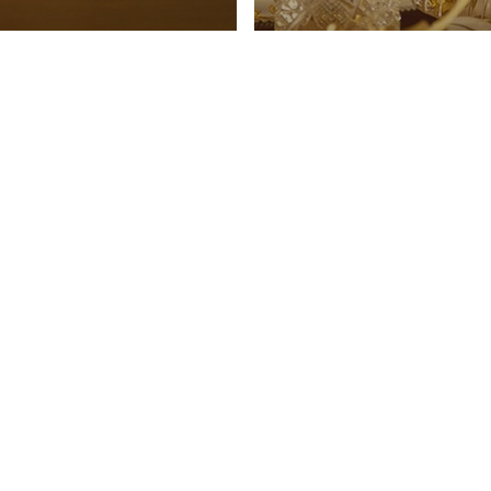
llage cadeau
Décoration de ta
dorée
ion
Noël
Décoration
Noël
Durée :
10 min
20 min
Facile
Niveau :
Facile
VOIR PLUS
VOIR PLUS