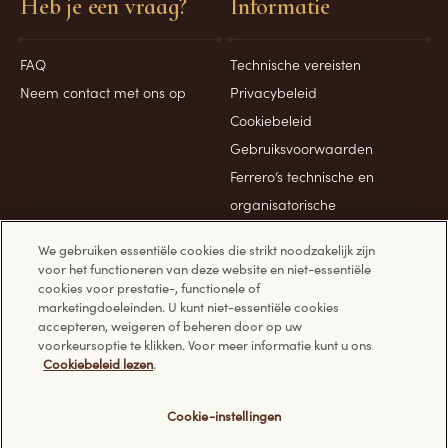
Heb je een vraag?
Informatie
FAQ
Technische vereisten
Neem contact met ons op
Privacybeleid
Cookiebeleid
Gebruiksvoorwaarden
Ferrero’s technische en
organisatorische
beveiligingsmaatregelen
We gebruiken essentiële cookies die strikt noodzakelijk zijn
voor het functioneren van deze website en niet-essentiële
cookies voor prestatie-, functionele of
marketingdoeleinden. U kunt niet-essentiële cookies
accepteren, weigeren of beheren door op uw
Ontdek andere websites van Ferrero:
voorkeursoptie te klikken. Voor meer informatie kunt u ons
Cookiebeleid lezen
.
Cookie-instellingen