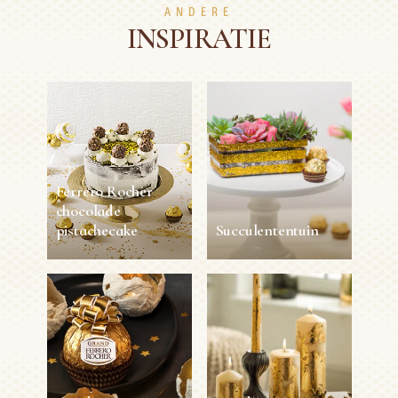
ANDERE
INSPIRATIE
Ferrero Rocher
chocolade
pistachecake
Succulententuin
Ferrero Rocher
Succulententuin
chocolade
pistachecake
45min
1 person
Gemiddeld
1h30min
6 persons
Gemiddeld