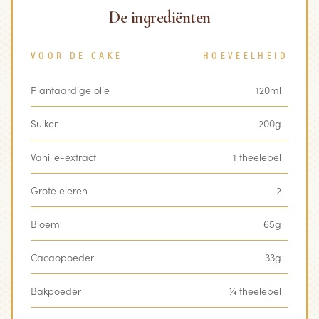
De ingrediënten
VOOR DE CAKE
HOEVEELHEID
Plantaardige olie
120ml
Suiker
200g
Vanille-extract
1 theelepel
Grote eieren
2
Bloem
65g
Cacaopoeder
33g
Bakpoeder
¼ theelepel