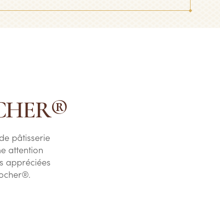
OCHER®
de pâtisserie
e attention
us appréciées
Rocher®.