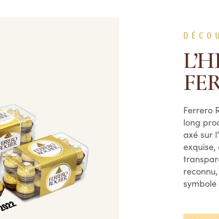
DÉCO
L’H
FE
Ferrero 
long pro
axé sur l
exquise,
transpar
reconnu,
symbole d