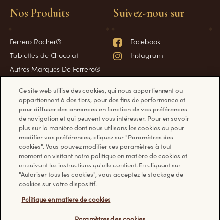
Nos Produits
Suivez-nous sur
Ferrero Rocher®
Facebook
Tablettes de Chocolat
Instagram
Autres Marques De Ferrero®
Spécialités de Des Fêtes
Ce site web utilise des cookies, qui nous appartiennent ou
Spécialités de Pâques
appartiennent à des tiers, pour des fins de performance et
pour diffuser des annonces en fonction de vos préférences
de navigation et qui peuvent vous intéresser. Pour en savoir
plus sur la manière dont nous utilisons les cookies ou pour
Des questions ?
Informations
modifier vos préférences, cliquez sur "Paramètres des
cookies". Vous pouvez modifier ces paramètres à tout
moment en visitant notre politique en matière de cookies et
Foire aux questions
Politique en matière de
en suivant les instructions qu'elle contient. En cliquant sur
"Autoriser tous les cookies", vous acceptez le stockage de
Nous contacter
témoins
cookies sur votre dispositif.
Politique de confidentialité
Politique en matiere de cookies
Conditions d’utilisation
Paramètres des cookies