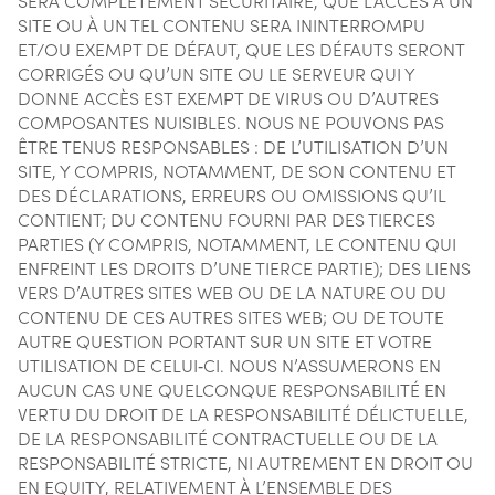
SERA COMPLÈTEMENT SÉCURITAIRE, QUE L’ACCÈS À UN
SITE OU À UN TEL CONTENU SERA ININTERROMPU
ET/OU EXEMPT DE DÉFAUT, QUE LES DÉFAUTS SERONT
CORRIGÉS OU QU’UN SITE OU LE SERVEUR QUI Y
DONNE ACCÈS EST EXEMPT DE VIRUS OU D’AUTRES
COMPOSANTES NUISIBLES. NOUS NE POUVONS PAS
ÊTRE TENUS RESPONSABLES : DE L’UTILISATION D’UN
SITE, Y COMPRIS, NOTAMMENT, DE SON CONTENU ET
DES DÉCLARATIONS, ERREURS OU OMISSIONS QU’IL
CONTIENT; DU CONTENU FOURNI PAR DES TIERCES
PARTIES (Y COMPRIS, NOTAMMENT, LE CONTENU QUI
ENFREINT LES DROITS D’UNE TIERCE PARTIE); DES LIENS
VERS D’AUTRES SITES WEB OU DE LA NATURE OU DU
CONTENU DE CES AUTRES SITES WEB; OU DE TOUTE
AUTRE QUESTION PORTANT SUR UN SITE ET VOTRE
UTILISATION DE CELUI‑CI. NOUS N’ASSUMERONS EN
AUCUN CAS UNE QUELCONQUE RESPONSABILITÉ EN
VERTU DU DROIT DE LA RESPONSABILITÉ DÉLICTUELLE,
DE LA RESPONSABILITÉ CONTRACTUELLE OU DE LA
RESPONSABILITÉ STRICTE, NI AUTREMENT EN DROIT OU
EN EQUITY, RELATIVEMENT À L’ENSEMBLE DES