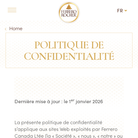
Skip to main content
FR
MAIN NAVIGATION
Breadcrumb
Home
POLITIQUE DE
CONFIDENTIALITÉ
er
Dernière mise à jour : le 1
janvier 2026
La présente politique de confidentialité
s’applique aux sites Web exploités par Ferrero
Canada Ltée (la « Société », « nous », « notre » ou