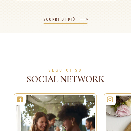
Torta di
Idee per segnaposti
compleanno
natalizi​
SCOPRI DI PIÙ
2h
8 persone
Difficile
25min
1 persona
Difficile
SCOPRI DI PIÙ
SCOPRI DI PIÙ
SEGUICI SU
SOCIAL NETWORK