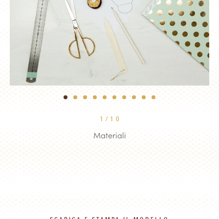
1
2
3
4
5
6
7
8
9
10
1
/
10
Materiali