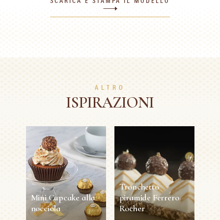
SCARICA E STAMPA IL MODELLO
ALTRO
ISPIRAZIONI
Tronchetto
Mini Cupcake alla
piramide Ferrero
nocciola
Rocher