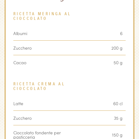
RICETTA MERINGA AL
CIOCCOLATO
Albumi
6
Zucchero
200 g
Cacao
50 g
RICETTA CREMA AL
CIOCCOLATO
Latte
60 cl
Zucchero
35 g
Cioccolato fondente per
150 g
pasticceria