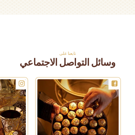
نجوم الأوريغامي
هدايا موسم
الاحتفالات للضيوف
مع سوسن هبر
10 دقائق
1 شخص
سهل
20 دقائق
1 شخص
متوسط
المزيد
المزيد
تابعنا على
وسائل التواصل الاجتماعي