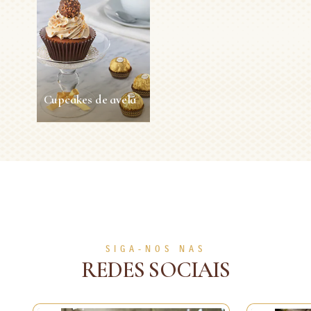
de Advento
5sec
1 person
Fácil
30min
1 person
Fácil
VER MAIS
VER MAIS
Cupcakes de avelã
Cupcakes de avelã
45min
12 persons
Fácil
VER MAIS
SIGA-NOS NAS
REDES SOCIAIS