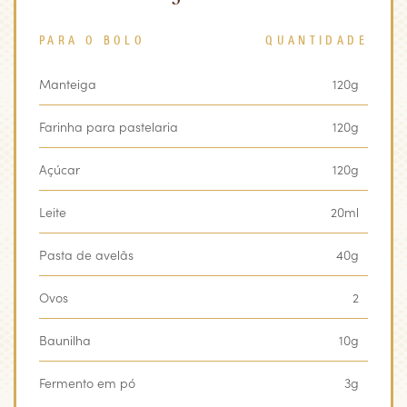
PARA O BOLO
QUANTIDADE
Manteiga
120g
Farinha para pastelaria
120g
Açúcar
120g
Leite
20ml
Pasta de avelãs
40g
Ovos
2
Baunilha
10g
Fermento em pó
3g