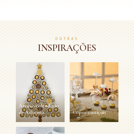
OUTRAS
INSPIRAÇÕES
Árvore-calendário
de Advento
Copos-castiçais
Árvore-calendário
Copos-castiçais