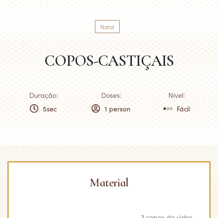
Natal
COPOS-CASTIÇAIS
Duração:
Doses:
Nível:
5sec
1 person
Fácil
Material
3 copos de vidro