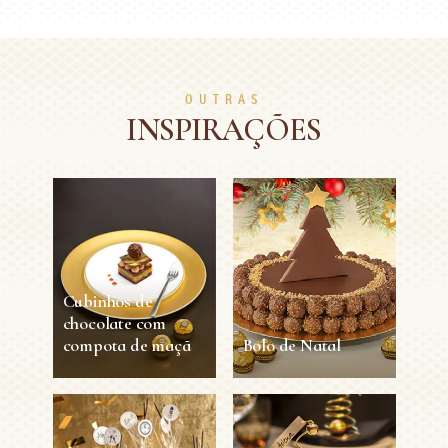
OUTRAS
INSPIRAÇÕES
Cubinhos de
chocolate com
compota de maçã
Bolo de Natal
Cubinhos de
Bolo de Natal
chocolate com
compota de maçã