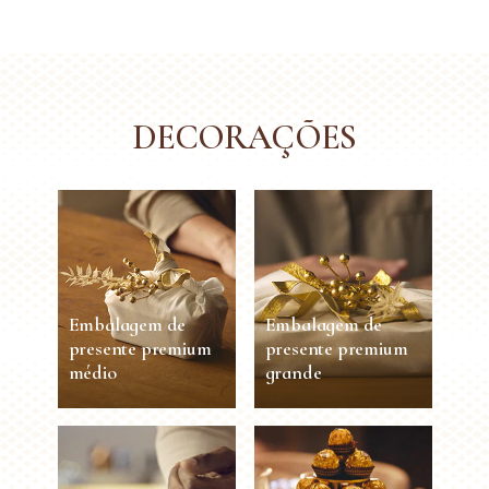
VER MAIS
VER MAIS
DECORAÇÕES
Embalagem de
Embalagem de
presente premium
presente premium
médio
grande
Embalagem de
Embalagem de
presente premium
presente premium
médio
grande