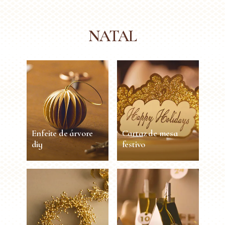
NATAL
Enfeite de árvore
Cartaz de mesa
diy
festivo
Enfeite de árvore
Cartaz de mesa
diy
festivo
20 min
Médio
30 min
Fácil