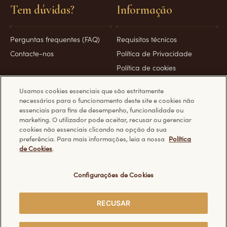
Tem dúvidas?
Informação
Perguntas frequentes (FAQ)
Requisitos técnicos
Contacte-nos
Política de Privacidade
Política de cookies
Condições de utilização
Usamos cookies essenciais que são estritamente
necessários para o funcionamento deste site e cookies não
essenciais para fins de desempenho, funcionalidade ou
marketing. O utilizador pode aceitar, recusar ou gerenciar
cookies não essenciais clicando na opção da sua
Visite outros sites do website Ferrero Rocher.
preferência. Para mais informações, leia a nossa
Política
de Cookies
.
Configurações de Cookies
© Ferrero 2026. Todos os direitos reservados.
RECUSAR