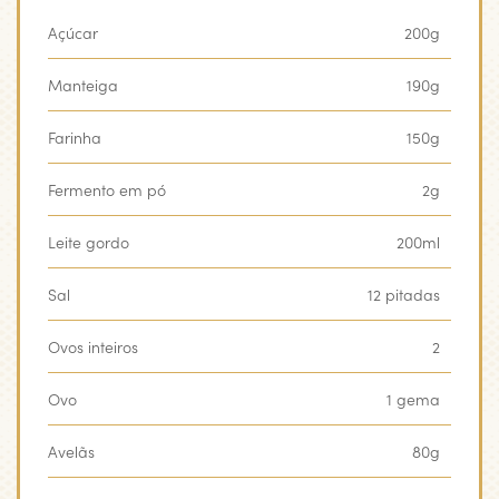
Açúcar
200g
Manteiga
190g
Farinha
150g
Fermento em pó
2g
Leite gordo
200ml
Sal
12 pitadas
Ovos inteiros
2
Ovo
1 gema
Avelãs
80g