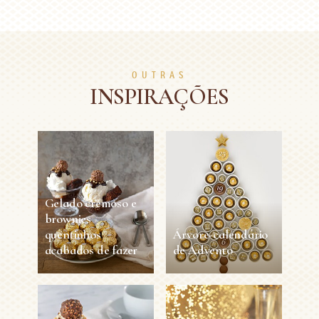
OUTRAS
INSPIRAÇÕES
Gelado cremoso e
brownies
quentinhos
Árvore-calendário
acabados de fazer
de Advento
Gelado cremoso e
Árvore-calendário
brownies
de Advento