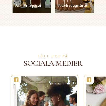
LÄS MER
LÄS MER
Ask för tepåsar
Födelsedagstårta
Ask för tepåsar
Födelsedagstårta
5 sec
1 person
Lätt
2h
8 personer
Svårighetsgrad
LÄS MER
LÄS MER
FÖLJ OSS PÅ
SOCIALA MEDIER