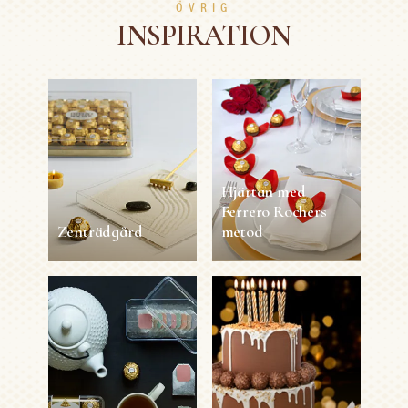
ÖVRIG
INSPIRATION
Hjärtan med
Ferrero Rochers
Zenträdgård
metod
Zenträdgård
Hjärtan med
Ferrero Rochers
metod
5 min
1 person
Lätt
5 min
1 person
Lätt