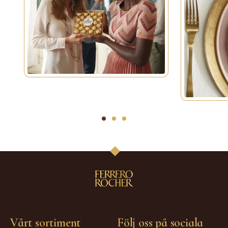
1
2
3
Vårt sortiment
Följ oss på sociala