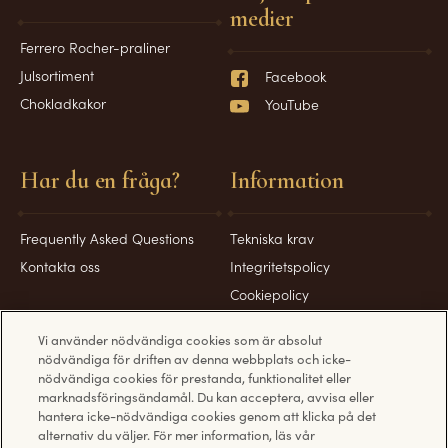
medier
Ferrero Rocher-praliner
Julsortiment
Facebook
Chokladkakor
YouTube
Har du en fråga?
Information
Frequently Asked Questions
Tekniska krav
Kontakta oss
Integritetspolicy
Cookiepolicy
Användarvillkor
Vi använder nödvändiga cookies som är absolut
nödvändiga för driften av denna webbplats och icke-
nödvändiga cookies för prestanda, funktionalitet eller
marknadsföringsändamål. Du kan acceptera, avvisa eller
hantera icke-nödvändiga cookies genom att klicka på det
Upptäck andra Ferrero webbplatser:
alternativ du väljer. För mer information, läs vår