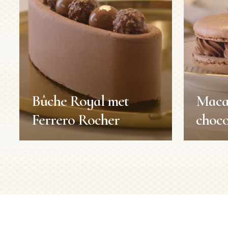
Bûche Royal met
Maca
Ferrero Rocher
choco
Bûche Royal met
Maca
Ferrero Rocher
choco
Recepten
Recepte