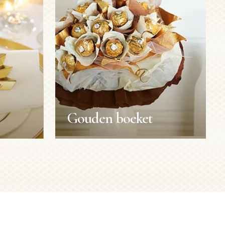
Gouden boeket
Gouden boeket
Valentijnsdag
Decoratie
Duur:
30min