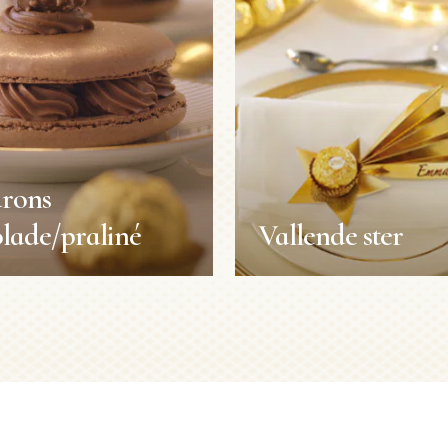
rons
lade/praliné
Vallende ster
rons
Vallende ster
lade/praliné
Decoratie
n
Duur:
1min