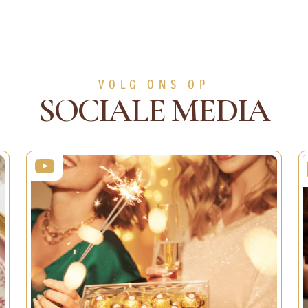
Niveau:
Eenvoudig
1h15min
4 persons
Gemiddeld
VOLG ONS OP
BEKIJK MEER
BEKIJK MEE
SOCIALE MEDIA