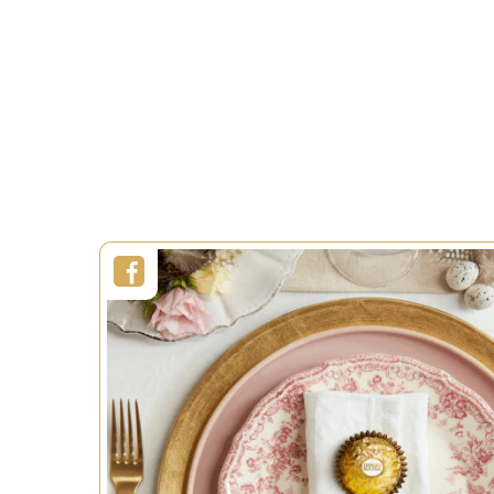
Duur:
Duur:
1h30min
Porties:
Porties:
6 persons
Niveau:
Moeilijk
Niveau:
EN SAVOIR PLUS