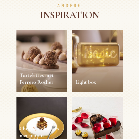
ANDERE
INSPIRATION
Tartelettes met
Ferrero Rocher
Light box
Tartelettes met
Light box
Ferrero Rocher
30min
1 person
Eenvoudig
45min
4 persons
Moeilijk
Chocoladeblokjes
met pippin