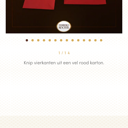
1
2
3
4
5
6
7
8
9
10
11
12
13
14
1
/
14
Knip vierkanten uit een vel rood karton.