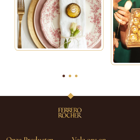
1
2
3
Onze Producten
Volg ons op