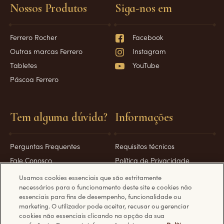
Nossos Produtos
Siga-nos em
Ferrero Rocher
Facebook
Outras marcas Ferrero
Instagram
Tabletes
YouTube
Páscoa Ferrero
Tem alguma dúvida?
Informações
Perguntas Frequentes
Requisitos técnicos
Fale Conosco
Política de Privacidade
Política de Cookies
Usamos cookies essenciais que são estritamente
necessários para o funcionamento deste site e cookies não
essenciais para fins de desempenho, funcionalidade ou
marketing. O utilizador pode aceitar, recusar ou gerenciar
cookies não essenciais clicando na opção da sua