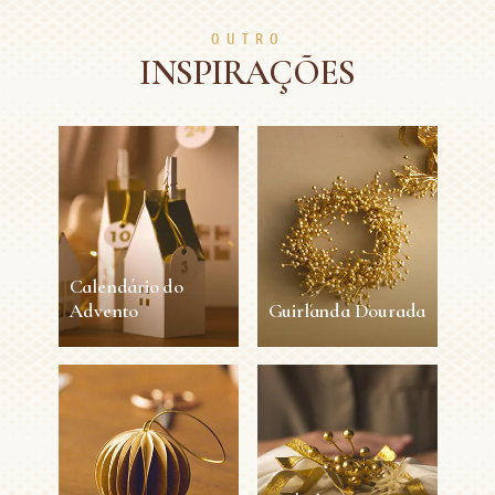
OUTRO
INSPIRAÇÕES
Calendário do
Advento
Guirlanda Dourada
Calendário do
Guirlanda
Advento
Dourada
25 min
Médio
15 min
Fácil