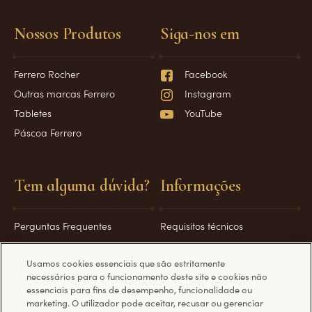
Nossos Produtos
Siga-nos em
Ferrero Rocher
Facebook
Outras marcas Ferrero
Instagram
Tabletes
YouTube
Páscoa Ferrero
Tem alguma dúvida?
Informações
Perguntas Frequentes
Requisitos técnicos
Fale Conosco
Política de Privacidade
Usamos cookies essenciais que são estritamente
Política de Cookies
necessários para o funcionamento deste site e cookies não
essenciais para fins de desempenho, funcionalidade ou
marketing. O utilizador pode aceitar, recusar ou gerenciar