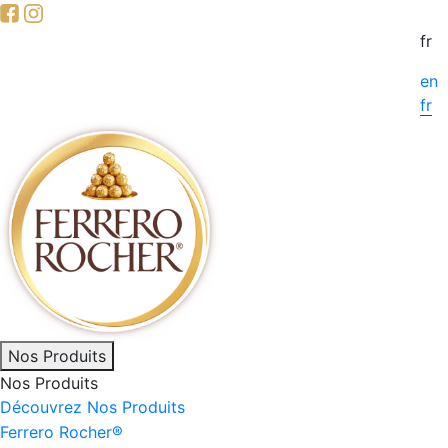
Skip
to
fr
main
en
content
fr
Main
Nos Produits
Nos Produits
navigation
Découvrez Nos Produits
Ferrero Rocher®