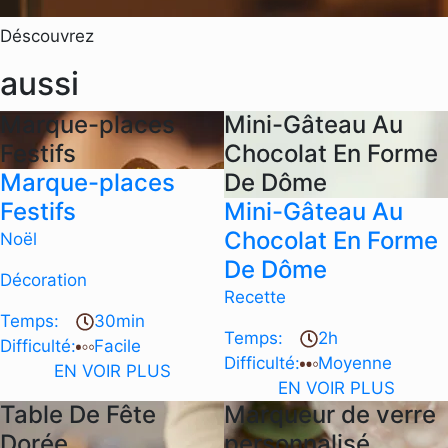
Déscouvrez
aussi
Marque-places
Mini-Gâteau Au
Festifs
Chocolat En Forme
Marque-places
De Dôme
Festifs
Mini-Gâteau Au
Chocolat En Forme
Noël
De Dôme
Décoration
Recette
Temps:
30min
Temps:
2h
Difficulté:
Facile
Difficulté:
Moyenne
EN VOIR PLUS
EN VOIR PLUS
Table De Fête
Marqueur de verre
Dorée
personnalisé