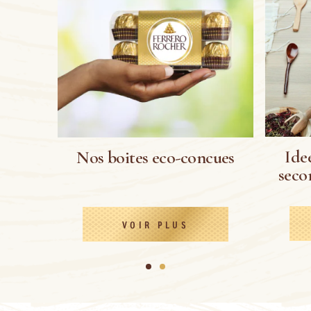
Ide
Nos boites eco-concues
seco
VOIR PLUS
1
2