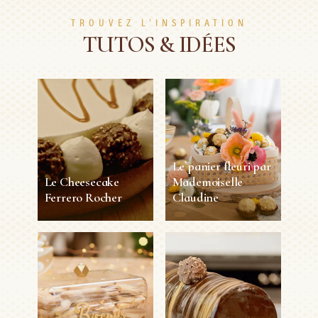
TROUVEZ L'INSPIRATION
TUTOS & IDÉES
Le panier fleuri par
Le Cheesecake
Mademoiselle
Ferrero Rocher
Claudine
Le Cheesecake
Le panier fleuri par
Ferrero Rocher
Mademoiselle
Claudine
8
2h 30min
Moyen
Personnes
30min
1 Personne
Facile