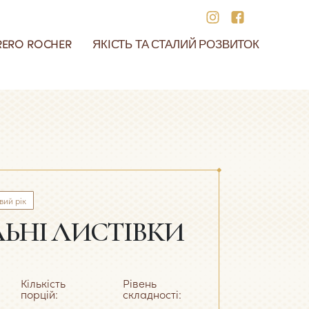
RERO ROCHER
ЯКІСТЬ ТА СТАЛИЙ РОЗВИТОК
околадні плити
іт Ferrero Rocher
ідтримка спільнот
аша оновлена упаковка
використання
вий рік
ЬНІ ЛИСТІВКИ
Кількість
Рівень
порцій:
складності: