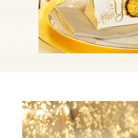
Детальніше пр
розвиток та с
якості