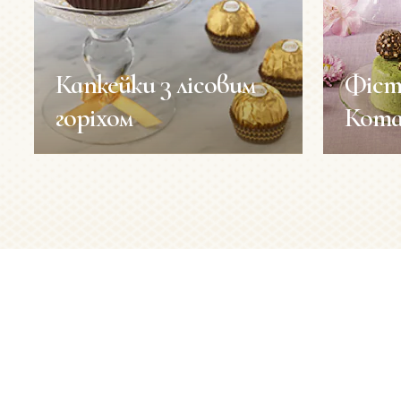
Капкейки з лісовим
Фіст
горіхом
Кот
Капкейки з лісовим
Фіст
горіхом
Кот
Рецепти
Рецепти
Тривалість
Тривалість
45 хв
приготування:
приготуван
Кількість порцій:
Кількість п
12 шт
Рівень складності:
низький
Рівень скл