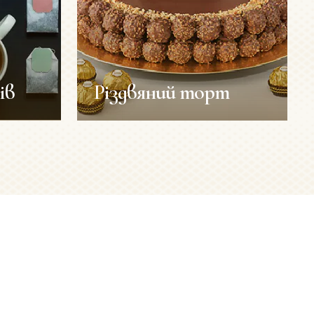
ів
Різдвяний торт
Різдвяний торт
ів
Різдво
Рецепти
вки
Тривалість
2 год
приготування:
Кількість порцій:
8 шт
1 хв
Рівень складності:
високий
1 шт
низький