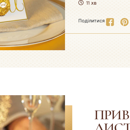
о сталий
11 хв
тандарти
Поділитися
ПРИВ
ЛИСТ