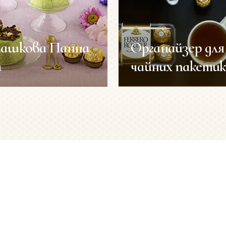
ашкова Панна
Органайзер для
а
чайних пакетик
ашкова Панна
Органайзер для
а
чайних пакетик
Повторне використання упако
Тривалість
15 хв
ня:
приготування:
орцій:
Кількість порцій:
8 шт
адності:
низький
Рівень складності: