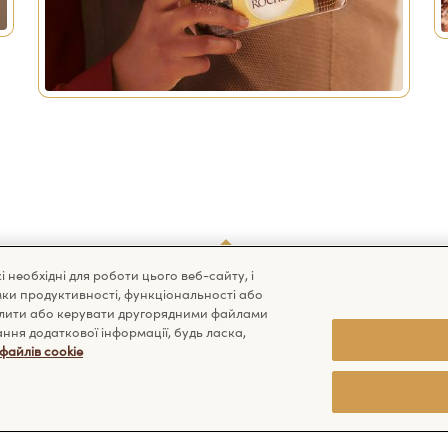
 необхідні для роботи цього веб-сайту, і
имки продуктивності, функціональності або
хилити або керувати другорядними файлами
ня додаткової інформації, будь ласка,
файлів cookie
 запитання?
Інформація