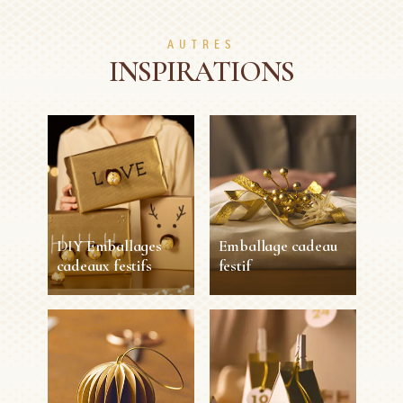
AUTRES
INSPIRATIONS
DIY Emballages
Emballage cadeau
cadeaux festifs
festif
DIY Emballages
Emballage cadeau
cadeaux festifs
festif
10 min
Facile
10 min
Facile