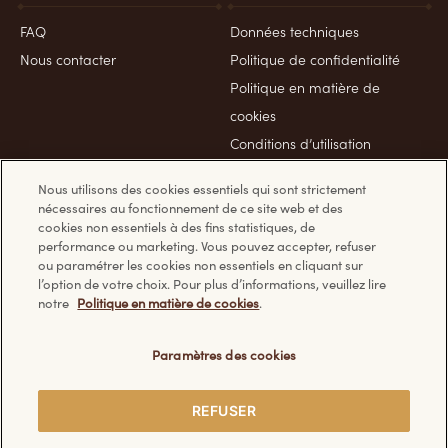
FAQ
Données techniques
Nous contacter
Politique de confidentialité
Politique en matière de
cookies
Conditions d’utilisation
Politique sécurité
Nous utilisons des cookies essentiels qui sont strictement
nécessaires au fonctionnement de ce site web et des
cookies non essentiels à des fins statistiques, de
performance ou marketing. Vous pouvez accepter, refuser
ou paramétrer les cookies non essentiels en cliquant sur
Découvrez les autres sites Ferrero :
l’option de votre choix. Pour plus d’informations, veuillez lire
notre
Politique en matière de cookies
.
Paramètres des cookies
© Ferrero 2026. Tous droits réservés.
REFUSER