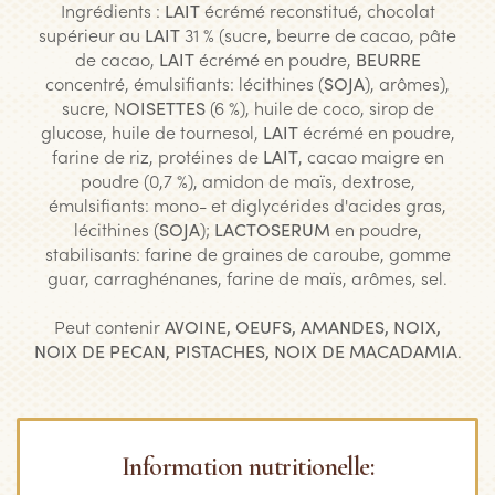
Ingrédients :
LAIT
écrémé reconstitué, chocolat
supérieur au
LAIT
31 % (sucre, beurre de cacao, pâte
de cacao,
LAIT
écrémé en poudre,
BEURRE
concentré, émulsifiants: lécithines (
SOJA
), arômes),
sucre, N
OISETTES
(6 %), huile de coco, sirop de
glucose, huile de tournesol,
LAIT
écrémé en poudre,
farine de riz, protéines de
LAIT
, cacao maigre en
poudre (0,7 %), amidon de maïs, dextrose,
émulsifiants: mono- et diglycérides d'acides gras,
lécithines (
SOJA
);
LACTOSERUM
en poudre,
stabilisants: farine de graines de caroube, gomme
guar, carraghénanes, farine de maïs, arômes, sel.
Peut contenir
AVOINE, OEUFS, AMANDES, NOIX,
NOIX DE PECAN, PISTACHES, NOIX DE MACADAMIA
.
Information nutritionelle: