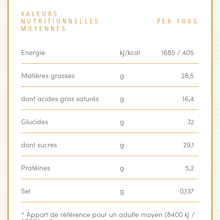
VALEURS
NUTRITIONNELLES
PER 100G
MOYENNES
Energie
kJ/kcal
1685 / 405
Matières grasses
g
28,5
dont acides gras saturés
g
16,4
Glucides
g
32
dont sucres
g
29,1
Protéines
g
5,2
Sel
g
0,137
* Apport de référence pour un adulte moyen (8400 kJ /