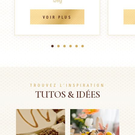
126g
VOIR PLUS
1
2
3
4
5
6
TROUVEZ L'INSPIRATION
TUTOS & IDÉES