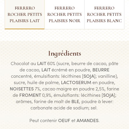
FERRERO
FERRERO
FERRERO
ROCHER PETITS
ROCHER PETITS
ROCHER PETITS
PLAISIRS LAIT
PLAISIRS NOIR
PLAISIRS BLANC
Ingrédients
Chocolat au
LAIT
60% (sucre, beurre de cacao, pâte
de cacao,
LAIT
écrémé en poudre,
BEURRE
concentré, émulsifiants: lécithines [
SOJA
]; vanilline),
sucre, huile de palme,
LACTOSERUM
en poudre,
NOISETTES
7%, cacao maigre en poudre 2,5%, farine
de
FROMENT
0,9%, émulsifiants: lécithines [
SOJA
];
arômes, farine de malt de
BLE
, poudre à lever:
carbonate acide de sodium; sel.
Peut contenir
OEUF
et
AMANDES
.