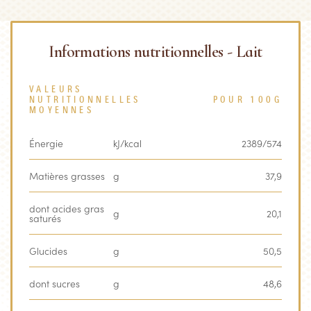
Informations nutritionnelles - Lait
VALEURS
NUTRITIONNELLES
POUR 100G
MOYENNES
Énergie
kJ/kcal
2389/574
Matières grasses
g
37,9
dont acides gras
g
20,1
saturés
Glucides
g
50,5
dont sucres
g
48,6