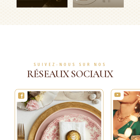
Tiramisu
Décorations
printanières
4
1h
Facile
personnes
15min
Moyen
EN SAVOIR PLUS
EN SAVOIR PLUS
SUIVEZ-NOUS SUR NOS
RÉSEAUX SOCIAUX