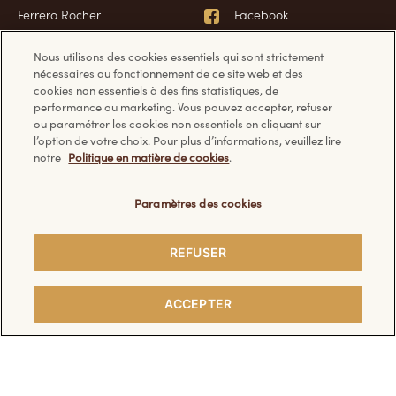
Ferrero Rocher
Facebook
Glaces
YouTube
Nous utilisons des cookies essentiels qui sont strictement
Tablettes de chocolat
nécessaires au fonctionnement de ce site web et des
cookies non essentiels à des fins statistiques, de
performance ou marketing. Vous pouvez accepter, refuser
ou paramétrer les cookies non essentiels en cliquant sur
Une question ?
Informations
l’option de votre choix. Pour plus d’informations, veuillez lire
notre
Politique en matière de cookies
.
FAQ
Données techniques
Paramètres des cookies
Nous contacter
Politique de confidentialité
Politique en matière de
REFUSER
cookies
Conditions d’utilisation
PARTAGER
ACCEPTER
Politique sécurité
AVEC DES AMIS