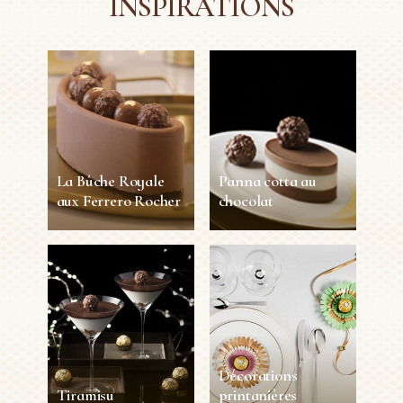
INSPIRATIONS
La Bûche Royale
Panna cotta au
aux Ferrero Rocher
chocolat
La Bûche Royale
Panna cotta au
aux Ferrero Rocher
chocolat
6
1h30min
personnes
Difficile
2
50min
Moyen
personnes
Décorations
EN SAVOIR PLUS
EN SAVOIR PLUS
Tiramisu
printanières