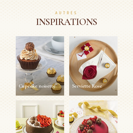
AUTRES
INSPIRATIONS
Cupcake noisette
Serviette Rose
Cupcake noisette
Serviette Rose
12
90sec
Facile
45min
Facile
personnes